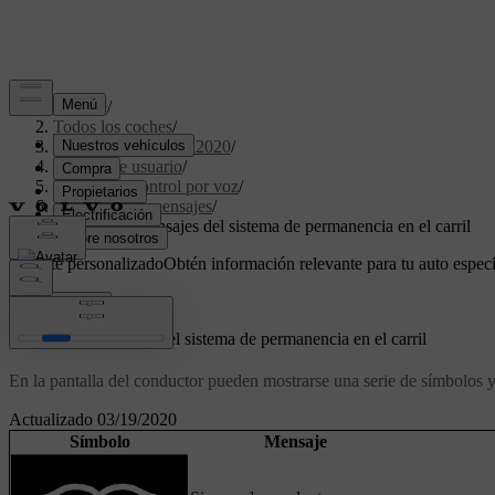
Soporte
/
Todos los coches
/
XC40 Twin Engine 2020
/
Manual de usuario
/
Pantallas y control por voz
/
Símbolos y mensajes
/
Símbolos y mensajes del sistema de permanencia en el carril
Soporte personalizado
Obtén información relevante para tu auto especí
Iniciar sesión
Símbolos y mensajes del sistema de permanencia en el carril
En la pantalla del conductor pueden mostrarse una serie de símbolos 
Actualizado 03/19/2020
Símbolo
Mensaje