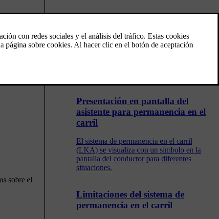
Sistema de permanencia en el
2]
.
carril
El asistente de carril (LKA) se encarga de
ayudar al conductor en autopistas y vías
similares a reducir el riesgo de abandono
accidental del carril por parte del vehículo.
Presentación en pantalla del
asistente para permanencia en el
carril
El sistema de permanencia en el carril
(LKA) se visualiza con un símbolo en la
pantalla del conductor para diferentes
situaciones.
os sobre el
Limitaciones del sistema de
permanencia en el carril