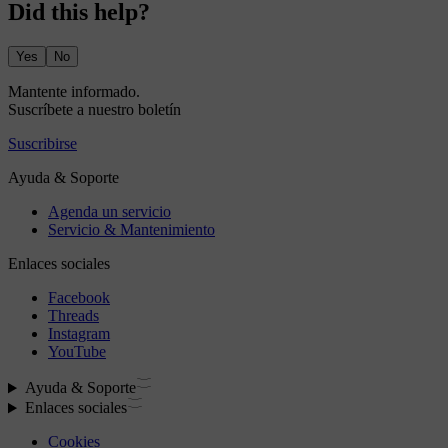
Did this help?
Yes
No