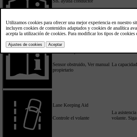
Sis. ayuda conductor
Funcionamiento reducid.
El sistema n
Revisión necesaria
Sensor del parabrisas
Sensor obstruido, Ver manual
La capacidad 
propietario
Lane Keeping Aid
La asistenci
Controle el volante
volante. Siga