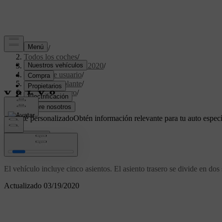
Soporte
/
Todos los coches
/
XC40 Twin Engine 2020
/
Manual de usuario
/
Asientos y volante
/
Asiento trasero
/
Asiento trasero
Soporte personalizado
Obtén información relevante para tu auto especí
Iniciar sesión
Asiento trasero
El vehículo incluye cinco asientos. El asiento trasero se divide en dos
Actualizado 03/19/2020