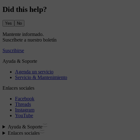
Did this help?
Yes
No