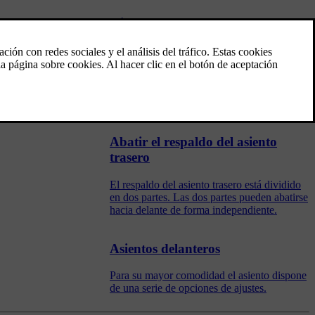
Ajustar los reposacabezas del
asiento trasero
Ajuste el reposacabezas de la plaza central
según la estatura del pasajero. Abata los
reposacabezas de las plazas laterales para
mejorar la visibilidad hacia atrás.
Abatir el respaldo del asiento
trasero
El respaldo del asiento trasero está dividido
en dos partes. Las dos partes pueden abatirse
hacia delante de forma independiente.
Asientos delanteros
Para su mayor comodidad el asiento dispone
de una serie de opciones de ajustes.