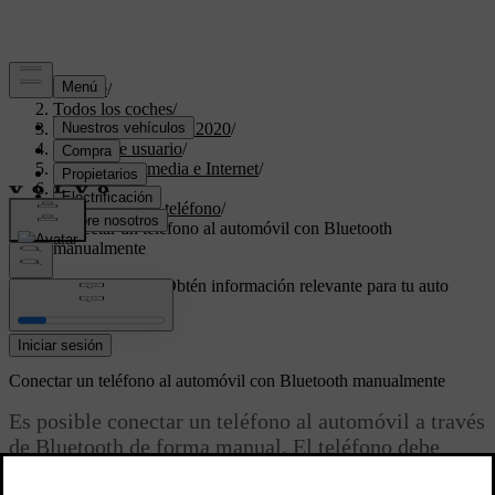
Soporte
/
Todos los coches
/
XC40 Twin Engine 2020
/
Manual de usuario
/
Sonido, multimedia e Internet
/
Teléfono
/
Conexión del teléfono
/
Conectar un teléfono al automóvil con Bluetooth
manualmente
Soporte personalizado
Obtén información relevante para tu auto
específico.
Iniciar sesión
Conectar un teléfono al automóvil con Bluetooth manualmente
Es posible conectar un teléfono al automóvil a través
de Bluetooth de forma manual. El teléfono debe
haber estado conectado al automóvil previamente.