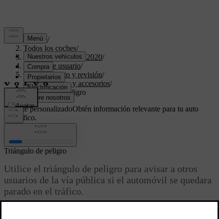
Soporte
/
Todos los coches
/
XC40 Twin Engine 2020
/
Manual de usuario
/
Mantenimiento y revisión
/
Herramientas y accesorios
/
Triángulo de peligro
Soporte personalizado
Obtén información relevante para tu auto
específico.
Iniciar sesión
Triángulo de peligro
Utilice el triángulo de peligro para avisar a otros
usuarios de la vía pública si el automóvil se quedara
parado en el tráfico.
Actualizado 03/19/2020
Active también las luces de emergencia.