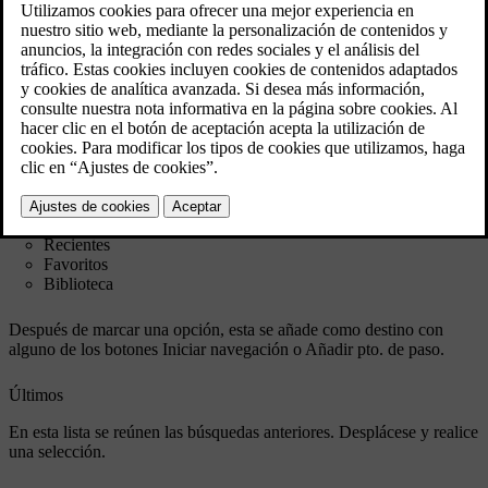
Cuando aparezca el mapa, expanda el campo de herramientas con
la flecha abajo del lado izquierdo y pulse
Destino
.
La imagen de mapa cambia a búsqueda de texto libre.
Seleccione a continuación una de las listas siguientes, en la parte
superior de la pantalla:
Recientes
Favoritos
Biblioteca
Después de marcar una opción, esta se añade como destino con
alguno de los botones
Iniciar navegación
o
Añadir pto. de paso
.
Últimos
En esta lista se reúnen las búsquedas anteriores. Desplácese y realice
una selección.