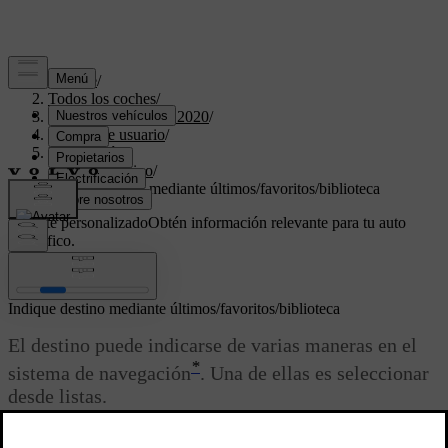
Soporte
/
Todos los coches
/
XC40 Twin Engine 2020
/
Manual de usuario
/
Navegación
/
Indicar destino
/
Indique destino mediante últimos/favoritos/biblioteca
Soporte personalizado
Obtén información relevante para tu auto
específico.
Iniciar sesión
Indique destino mediante últimos/favoritos/biblioteca
El destino puede indicarse de varias maneras en el
*
sistema de navegación
. Una de ellas es seleccionar
desde listas.
Actualizado 03/19/2020