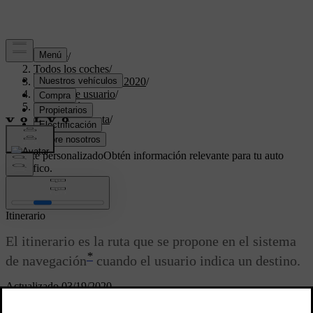
Soporte
/
Todos los coches
/
XC40 Twin Engine 2020
/
Manual de usuario
/
Navegación
/
Itinerario y ruta
/
Itinerario
Soporte personalizado
Obtén información relevante para tu auto
específico.
Iniciar sesión
Itinerario
El itinerario es la ruta que se propone en el sistema
*
de navegación
cuando el usuario indica un destino.
Actualizado 03/19/2020
La primer posición ajustada será el
destino
del itinerario.