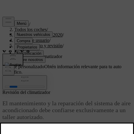
Soporte
/
Todos los coches
/
XC40 Twin Engine 2020
/
Manual de usuario
/
Mantenimiento y revisión
/
Servicio
/
Revisión del climatizador
Soporte personalizado
Obtén información relevante para tu auto
específico.
Iniciar sesión
Revisión del climatizador
El mantenimiento y la reparación del sistema de aire
acondicionado debe confiarse exclusivamente a un
taller autorizado.
Actualizado 03/19/2020