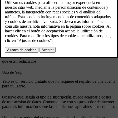
puede utilizarse si el vehículo está equipado con
Sensus Connect y Sensus Navigation.
Actualizado 03/19/2020
Aplicación Yelp
Con Yelp, puede buscar, por ejemplo, restaurantes, tiendas,
gimnasios y servicios locales. Puede leer opiniones acerca del
negocio por el que está interesado y sobre el que quiere informarse.
Recuerde que los comentarios se mostrarán en función del idioma en
que estén redactados.
Uso de Yelp
Yelp es un servicio gratuito que no requiere el registro de una cuenta
para utilizarse.
Observe que, según el tipo de suscripción, puede acarrearle costes
de transmisión de datos. Comuníquese con su proveedor de internet
para más información sobre las condiciones aplicables a su contrato.
Utilice los mandos del volante para utilizar la aplicación de una