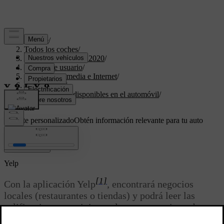
Soporte
/
Todos los coches
/
XC40 Twin Engine 2020
/
Manual de usuario
/
Sonido, multimedia e Internet
/
Aplicaciones
/
Aplicaciones disponibles en el automóvil
/
Yelp
Soporte personalizado
Obtén información relevante para tu auto
específico.
Iniciar sesión
Yelp
[1]
Con la aplicación Yelp
, encontrará negocios
locales (restaurantes o tiendas) y podrá leer las
calificaciones y opiniones de otros usuarios sobre
negocios ubicados en sus proximidades. Yelp solo