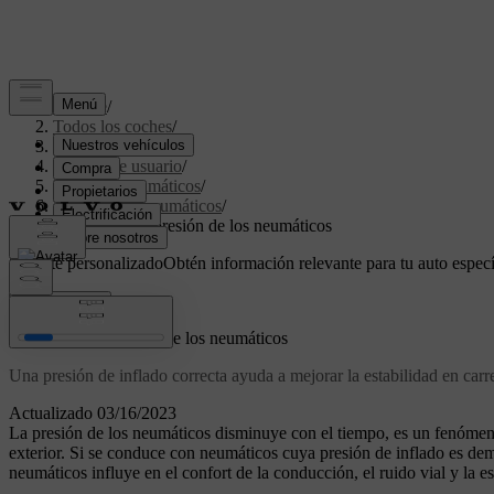
Soporte
/
Todos los coches
/
XC40 2024
/
Manual de usuario
/
Ruedas y neumáticos
/
Presión de neumáticos
/
Comprobar la presión de los neumáticos
Soporte personalizado
Obtén información relevante para tu auto especí
Iniciar sesión
Comprobar la presión de los neumáticos
Una presión de inflado correcta ayuda a mejorar la estabilidad en carr
Actualizado 03/16/2023
La presión de los neumáticos disminuye con el tiempo, es un fenómeno
exterior. Si se conduce con neumáticos cuya presión de inflado es dem
neumáticos influye en el confort de la conducción, el ruido vial y la es