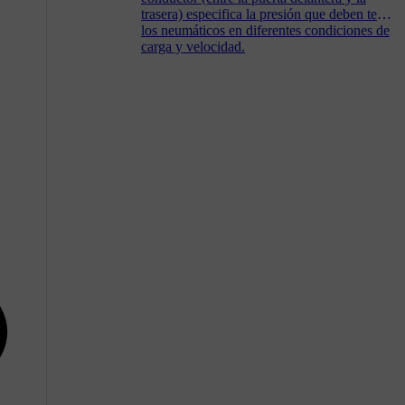
trasera) especifica la presión que deben tener
los neumáticos en diferentes condiciones de
carga y velocidad.