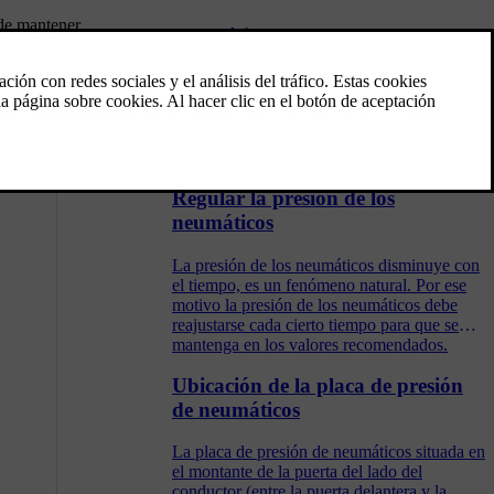
 de mantener
Neumáticos
s.
La función de los neumáticos es soportar
carga, adherirse a la calzada, amortiguar las
vibraciones y proteger la rueda contra el
desgaste.
Regular la presión de los
neumáticos
La presión de los neumáticos disminuye con
el tiempo, es un fenómeno natural. Por ese
motivo la presión de los neumáticos debe
reajustarse cada cierto tiempo para que se
mantenga en los valores recomendados.
Ubicación de la placa de presión
de neumáticos
La placa de presión de neumáticos situada en
el montante de la puerta del lado del
conductor (entre la puerta delantera y la