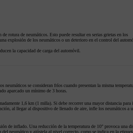
 de rotura de neumáticos. Esto puede resultar en serias grietas en los
una explosión de los neumáticos o un deterioro en el control del automó
educen la capacidad de carga del automóvil.
os neumáticos se consideran fríos cuando presentan la misma temperatur
stado aparcado un mínimo de 3 horas.
ximadamente
1,6 km (1 milla)
. Si debe recorrer una mayor distancia para i
ción, al llegar al dispositivo de llenado de aire, infle los neumáticos a 
esión de inflado. Una reducción de la temperatura de 10° provoca una d
el neumático y ajústela al nivel correcto, como se indica en la etiquet