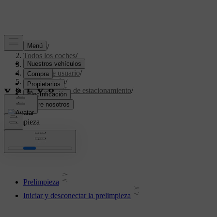
Soporte
/
Todos los coches
/
XC40 2024
/
Manual de usuario
/
Climatización
/
Climatización de estacionamiento
/
Prelimpieza
Prelimpieza
Prelimpieza
Iniciar y desconectar la prelimpieza