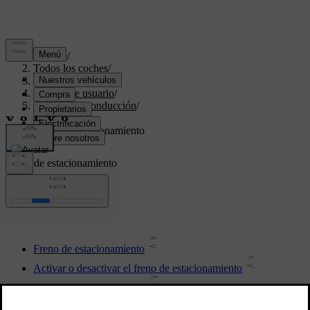
Soporte
/
Todos los coches
/
XC40 2024
/
Manual de usuario
/
Arranque y conducción
/
Frenos
/
Freno de estacionamiento
Freno de estacionamiento
Freno de estacionamiento
Activar o desactivar el freno de estacionamiento
Aparcar en una pendiente
Configuración de la activación automática del freno de