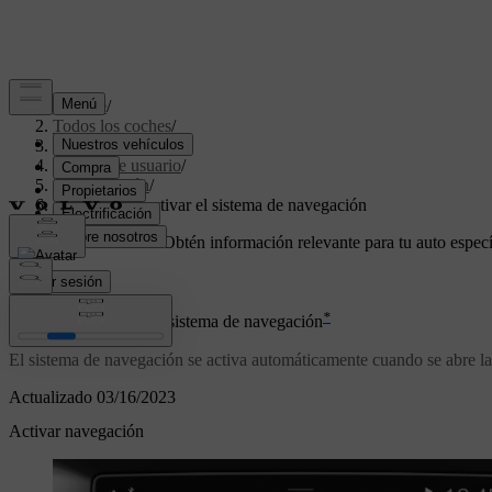
Soporte
/
Todos los coches
/
XC40 2024
/
Manual de usuario
/
Navegación
/
Activar y desactivar el sistema de navegación
Soporte personalizado
Obtén información relevante para tu auto especí
Iniciar sesión
*
Activar y desactivar el sistema de navegación
El sistema de navegación se activa automáticamente cuando se abre la 
Actualizado 03/16/2023
Activar navegación