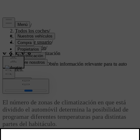
Soporte
/
Todos los coches
/
XC40 2024
/
Manual de usuario
/
Climatización
/
Zonas de climatización
Soporte personalizado
Obtén información relevante para tu auto
específico.
Iniciar sesión
Zonas de climatización
El número de zonas de climatización en que está
dividido el automóvil determina la posibilidad de
programar diferentes temperaturas para distintas
partes del habitáculo.
Actualizado 03/16/2023