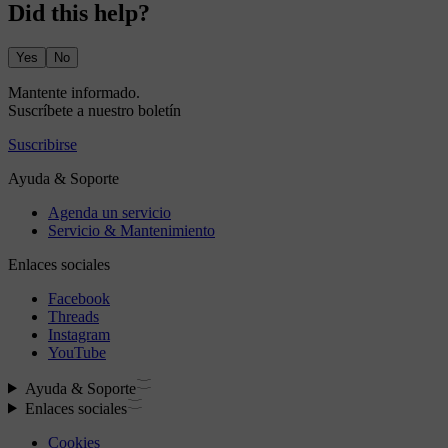
Did this help?
Yes
No