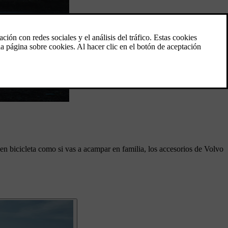
en bicicleta como si vas a acampar en familia, los accesorios de Volvo