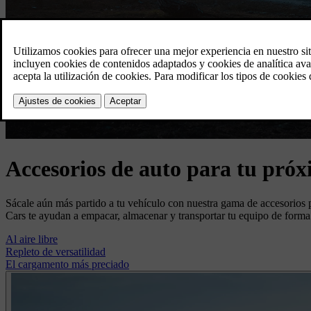
Accesorios de auto para tu pró
Sácale aún más partido a tu vehículo con nuestra gama de accesorios p
Cars te ayudan a empacar, almacenar y transportar tu equipo de forma 
Al aire libre
Repleto de versatilidad
El cargamento más preciado