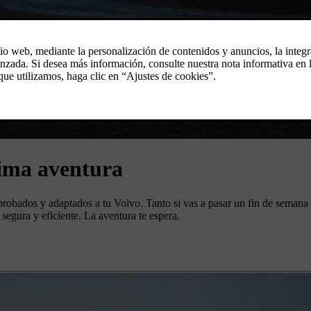
xima aventura
robados y adaptados a tu Volvo. Tanto si vas a pasar un fin de semana 
segura y eficiente. La aventura te espera.