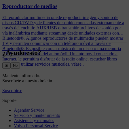
Reproductor de medios
El reproductor multimedia puede reproducir imagen y sonido de
discos CD/DVD y de fuentes de sonido conectadas externamente a
través del enchufe AUX/USB o transmitir archivos de sonido por
vía inalámbrica mediante streaming desde unidades externas con
Bluetooth®. Algunos reproductores de multimedia pueden mostrar
TV y permiten comunicar con un teléfono móvil a través de
Bluetooth®. Es posible copiar música de un disco o una memoria
¿Ayudó esto?
USB en el disco duro del automóvil. Un automóvil conectado a
Internet, le permitirá disfrutar de la radio online, escuchar libros
sonoros y utilizar servicios musicales, véase .
Sí
No