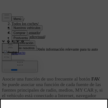
Soporte
/
Todos los coches
/
V70 2016
/
Manual de usuario
/
Sistema audiovisual
/
Favoritos
Soporte personalizado
Obtén información relevante para tu auto
específico.
Iniciar sesión
Favoritos
Asocie una función de uso frecuente al botón
FAV
.
Se puede asociar una función de cada fuente de las
fuentes principales de radio, medios, MY CAR y, si
el vehículo está conectado a Internet, navegador
web. La función asociada se activa después
fácilmente pulsando
FAV
.