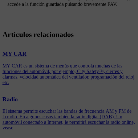
accede a la función guardada pulsando brevemente
FAV
.
Artículos relacionados
MY CAR
MY CAR es un sistema de menús que controla muchas de las
funciones del automóvil, por ejemplo, City Safety™, cierres y
alarmas, velocidad automática del ventilador, programación del reloj,
etc.
Radio
El sistema permite escuchar las bandas de frecuencia AM y FM de
la radio. En algunos casos también la radio digital (DAB). Un
automóvil conectado a Internet, le permitirá escuchar la radio online,
véase .