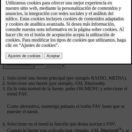
Actualizado 08/06/2023
Asociar favorito
Seleccione una fuente principal (por ejemplo
RADIO
,
MEDIA
).
Seleccione una fuente (por ejemplo,
AM
,
Bluetooth
).
En la vista normal de la fuente, pulse
OK/MENU
y seleccione el
menú FAV.
Como alternativa, mantenga pulsado el botón
FAV
hasta que se
muestre el menú.
Seleccione en el menú la función que desea asociar a
FAV
.
®
Cuando la fuente esta activada (por ejemplo, AM, Bluetooth
), se