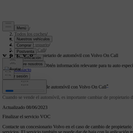
Soporte
/
Todos los coches
/
V70 2016
/
Manual de usuario
/
Volvo On Call
/
Cambio de propietario de automóvil con Volvo On Call
Soporte personalizado
Obtén información relevante para tu auto especí
Iniciar sesión
*
Cambio de propietario de automóvil con Volvo On Call
Cuando se vende el automóvil, es importante cambiar de propietario 
Actualizado 08/06/2023
Finalizar el servicio VOC
Contacte un concesionario Volvo en el caso de cambio de propietario par
servicios. El servicio también se puede dar de baja con la aplicación