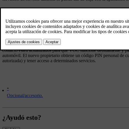
Al vender el automóvil, es importante eliminar ajustes personales y da
Iniciar el servicio VOC
Al comprar un vehículo usado con VOC:
El nuevo propietario contacta con su concesionario que traspasa el tie
contacto estén actualizados para que VOC funcione debidamente y para 
automóvil. El nuevo propietario obtiene un código PIN personal de cua
autorizada) y tener acceso a determinados servicios.
*
Opcional/accesorio.
¿Ayudó esto?