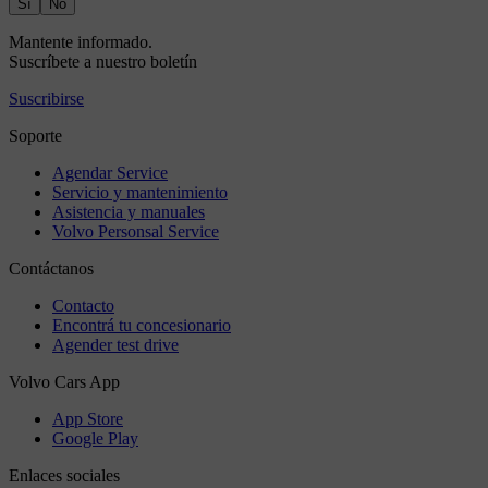
Sí
No