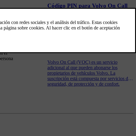
Código PIN para Volvo On Call
e propietario
.
El código PIN se utiliza por razones de
seguridad para identificar a la persona
autorizada para realizar los servicios Volvo
On Call (VOC).
datos de
Volvo On Call
n el
persona
Volvo On Call (VOC) es un servicio
adicional al que pueden abonarse los
propietarios de vehículos Volvo. La
suscripción está compuesta por servicios de
seguridad, de protección y de confort.