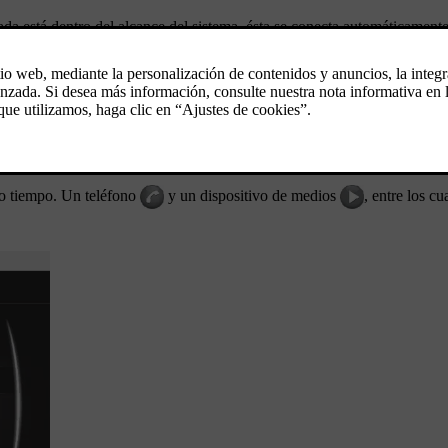
ada está dentro del alcance del sistema, ésta se conecta automáticament
e en la vista normal de la fuente. Para conectar a otra unidad, pulse
O
sta se desconecta de forma automática. Para desconectar manualmente u
®
®
l una unidad Bluetooth
, seleccione
Borrar una unidad de Bluetooth
. 
o tiempo. Un teléfono
y un dispositivo de medios
, entre los cu