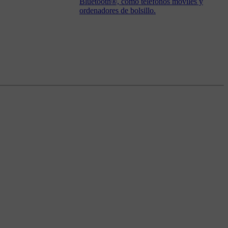
Bluetooth®, como teléfonos móviles y
ordenadores de bolsillo.