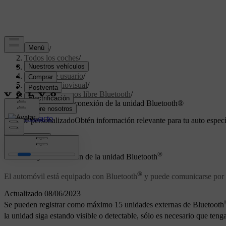
Soporte
/
Todos los coches
/
V70 2016
/
Manual de usuario
/
Sistema audiovisual
/
Teléfono manos libre Bluetooth
/
Conexión y desconexión de la unidad Bluetooth®
Soporte personalizado
Obtén información relevante para tu auto especí
Iniciar sesión
®
Conexión y desconexión de la unidad Bluetooth
®
El automóvil está equipado con Bluetooth
y puede comunicarse por v
Actualizado 08/06/2023
Se pueden registrar como máximo 15 unidades externas de Bluetooth
la unidad siga estando visible o detectable, sólo es necesario que teng