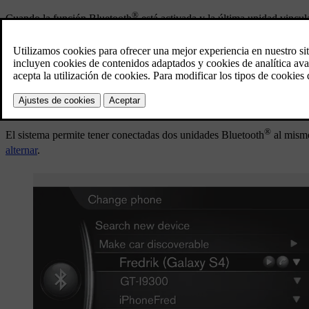
®
Cuando la función Bluetooth
está activada y la última unidad vincul
cuando éste se pone en marca. El nombre de la unidad conectada aparec
seleccione
cambiar unidad
.
®
Cuando la unidad Bluetooth
está fuera del alcance del automóvil, é
desactive Bluetooth en la unidad. Si quiere desregistrar del automóvi
el automóvil no buscará a la unidad de forma automática.
®
El sistema permite tener conectadas dos unidades Bluetooth
al mism
alternar
.