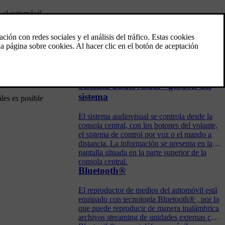
e al automóvil
Teléfono manos libres Bluetooth®
K/MENU
y
Los teléfonos móviles equipados con
tecnología Bluetooth® pueden conectarse de
na unidad -
manera inalámbrica al vehículo.
A continuación,
Sistema audiovisual - gestión del
sistema
ales es posible
El sistema audiovisual se controla desde la
consola central, con los botones del volante,
el sistema de control por voz o el mando a
distancia. La información se presenta en la
pantalla situada en la parte superior de la
consola central.
Bluetooth®
El reproductor de medios del automóvil está
equipado con tecnología Bluetooth® , por lo
que puede reproducir de manera inalámbrica
archivos streaming de unidades externas con