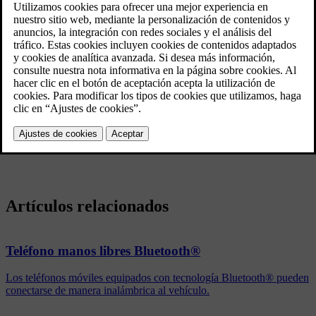
Tras desconectar el teléfono móvil, puede continuar la llamada
activa con ayuda del micrófono integrado del teléfono móvil y los
altavoces.
La función de manos libres se desconecta al apagar el motor y abrir
[1]
la puerta
.
®
Para dar de baja una unidad Bluetooth
del vehículo, véase
Borrar
®
una unidad de Bluetooth
. El automóvil dejará de buscar la unidad
de forma automática.
Artículos relacionados
Teléfono manos libres Bluetooth®
Los teléfonos móviles equipados con tecnología Bluetooth® pueden
conectarse de manera inalámbrica al vehículo.