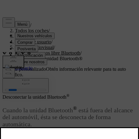
Soporte
/
Todos los coches
/
V70 2016
/
Manual de usuario
/
Sistema audiovisual
/
Teléfono manos libre Bluetooth
/
Desconectar la unidad Bluetooth®
Soporte personalizado
Obtén información relevante para tu auto
específico.
Iniciar sesión
®
Desconectar la unidad Bluetooth
®
Cuando la unidad Bluetooth
está fuera del alcance
del automóvil, ésta se desconecta de forma
automática.
Actualizado 08/06/2023