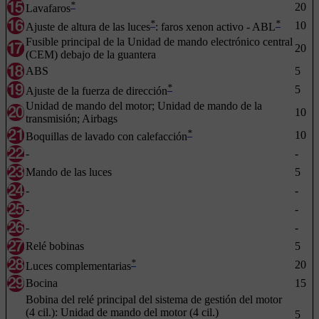
*
20
Lavafaros
*
*
10
Ajuste de altura de las luces
: faros xenon activo - ABL
Fusible principal de la Unidad de mando electrónico central
20
(CEM) debajo de la guantera
ABS
5
*
5
Ajuste de la fuerza de dirección
Unidad de mando del motor; Unidad de mando de la
10
transmisión; Airbags
*
10
Boquillas de lavado con calefacción
-
-
Mando de las luces
5
-
-
-
-
-
-
Relé bobinas
5
*
20
Luces complementarias
Bocina
15
Bobina del relé principal del sistema de gestión del motor
(4 cil.): Unidad de mando del motor (4 cil.)
5