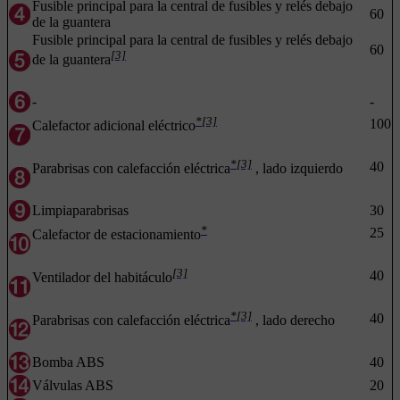
Fusible principal para la central de fusibles y relés debajo
60
de la guantera
Fusible principal para la central de fusibles y relés debajo
60
[3]
de la guantera
-
-
*
[3]
100
Calefactor adicional eléctrico
*
[3]
40
Parabrisas con calefacción eléctrica
, lado izquierdo
Limpiaparabrisas
30
*
25
Calefactor de estacionamiento
[3]
40
Ventilador del habitáculo
*
[3]
40
Parabrisas con calefacción eléctrica
, lado derecho
Bomba ABS
40
Válvulas ABS
20