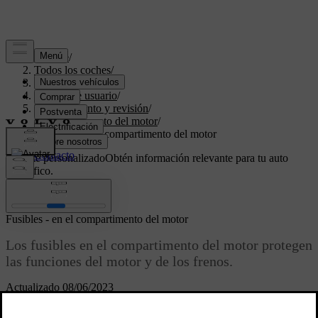
Soporte
/
Todos los coches
/
V70 2016
/
Manual de usuario
/
Mantenimiento y revisión
/
Compartimento del motor
/
Fusibles - en el compartimento del motor
Soporte personalizado
Obtén información relevante para tu auto
específico.
Iniciar sesión
Fusibles - en el compartimento del motor
Los fusibles en el compartimento del motor protegen
las funciones del motor y de los frenos.
Actualizado 08/06/2023