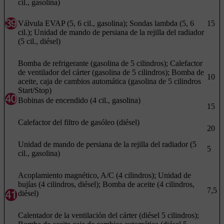
cil., gasolina)
Válvula EVAP (5, 6 cil., gasolina); Sondas lambda (5, 6
15
cil.); Unidad de mando de persiana de la rejilla del radiador
(5 cil., diésel)
Bomba de refrigerante (gasolina de 5 cilindros); Calefactor
de ventilador del cárter (gasolina de 5 cilindros); Bomba de
10
aceite, caja de cambios automática (gasolina de 5 cilindros
Start/Stop)
Bobinas de encendido (4 cil., gasolina)
15
Calefactor del filtro de gasóleo (diésel)
20
Unidad de mando de persiana de la rejilla del radiador (5
5
cil., gasolina)
Acoplamiento magnético, A/C (4 cilindros); Unidad de
bujías (4 cilindros, diésel); Bomba de aceite (4 cilindros,
7,5
diésel)
Calentador de la ventilación del cárter (diésel
5 cilindros
);