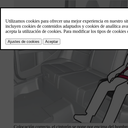
Colocación correcta, el cinturón se pone por encima del hombr