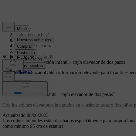
Soporte
/
Todos los coches
/
V70 2016
/
Manual de usuario
/
Seguridad
/
Seguridad infantil
/
Sistema de retención infantil - cojín elevador de dos pasos
Soporte personalizado
Obtén información relevante para tu auto especí
Iniciar sesión
*
Sistema de retención infantil - cojín elevador de dos pasos
Con los cojines elevadores integrados en el asiento trasero, los niño
Actualizado 08/06/2023
Los cojines infantiles están diseñados especialmente para proporciona
como mínimo 95 cm de estatura.