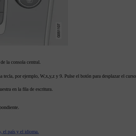
de la consola central.
a tecla, por ejemplo,
W
,
x
,
y
,
z
y
9
. Pulse el botón para desplazar el curso
stra en la fila de escritura.
spondiente.
 el país y el idioma.