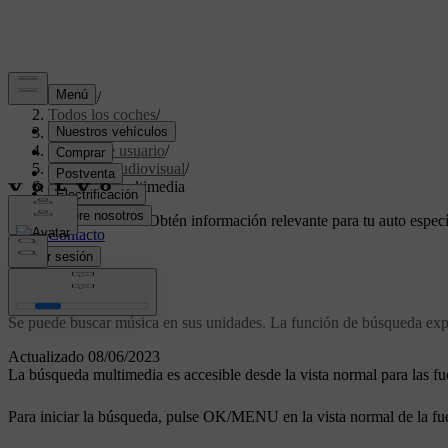
Soporte
/
Todos los coches
/
V70 2016
/
Manual de usuario
/
Sistema audiovisual
/
Búsqueda multimedia
Soporte personalizado
Obtén información relevante para tu auto especí
Iniciar sesión
Búsqueda multimedia
Se puede buscar música en sus unidades. La función de búsqueda exp
Actualizado 08/06/2023
La búsqueda multimedia es accesible desde la vista normal para las f
Para iniciar la búsqueda, pulse
OK/MENU
en la vista normal de la f