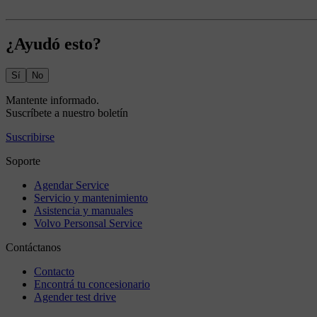
¿Ayudó esto?
Sí
No