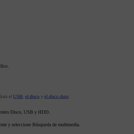
fico.
lora el
USB
,
el disco
y
el disco duro
.
uentes
Disco
,
USB
y
HDD
.
uente y seleccione
Búsqueda de multimedia
.