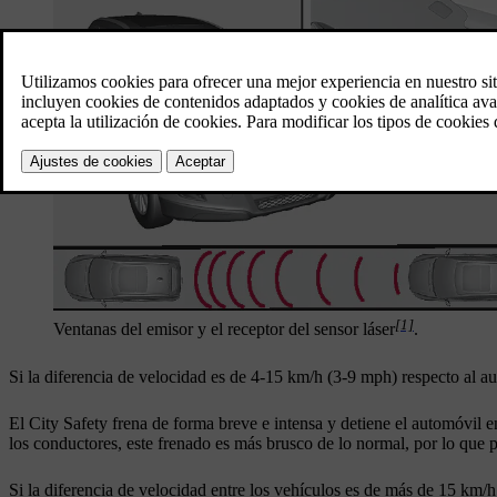
[1]
Ventanas del emisor y el receptor del sensor láser
.
Si la diferencia de velocidad es de
4-15 km/h
(
3-9 mph
) respecto al a
El City Safety frena de forma breve e intensa y detiene el automóvil e
los conductores, este frenado es más brusco de lo normal, por lo que p
Si la diferencia de velocidad entre los vehículos es de más de
15 km/h