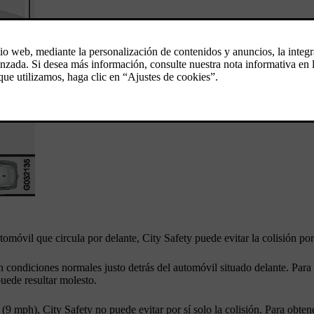
utomóvil que circula por delante, City Safety puede evitar la colisión po
n condiciones normales justo detrás del automóvil situado delante. Para
uede resultar molesto.
(
9 mph
), City Safety no puede evitar por sí solo la colisión. Para obte