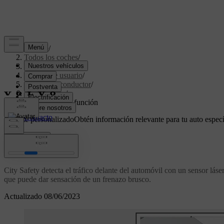
Soporte
/
Todos los coches
/
V70 2016
/
Manual de usuario
/
Apoyo del conductor
/
City Safety
/
City Safety™ - función
Soporte personalizado
Obtén información relevante para tu auto especí
Iniciar sesión
City Safety™ - función
City Safety detecta el tráfico delante del automóvil con un sensor láse
que puede dar sensación de un frenazo brusco.
Actualizado 08/06/2023