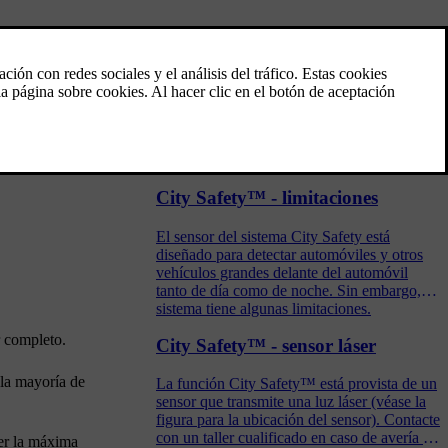
City Safety™ - uso
City Safety™ es un dispositivo previsto
sobre todo para ayudar al conductor en
embotellamientos, en los que los cambios en
el tráfico y la falta de atención pueden
ocasionar una colisión.
City Safety™ - limitaciones
El sensor del sistema City Safety está
diseñado para detectar automóviles y otros
vehículos grandes delante del automóvil
tanto de día como de noche. Sin embargo, el
sistema tiene algunas limitaciones.
r completo.
City Safety™ - sensor láser
 la mayoría de
La función City Safety™ está provista de un
sensor que transmite una luz láser (véase la
figura para la ubicación del sensor). Contacte
con un taller cualificado en caso de avería o
ner la máxima