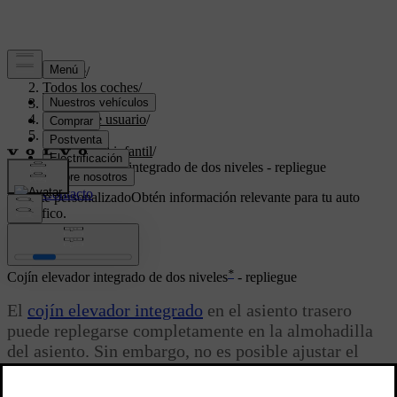
Soporte
/
Todos los coches
/
V70 2016
/
Manual de usuario
/
Seguridad
/
Seguridad infantil
/
Cojín elevador integrado de dos niveles - repliegue
Soporte personalizado
Obtén información relevante para tu auto
específico.
Iniciar sesión
*
Cojín elevador integrado de dos niveles
- repliegue
El
cojín elevador integrado
en el asiento trasero
puede replegarse completamente en la almohadilla
del asiento. Sin embargo, no es posible ajustar el
cojín del paso superior al paso inferior.