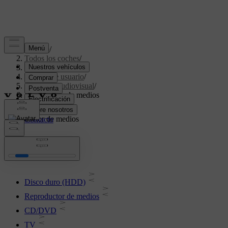
Soporte
/
Todos los coches
/
V70 2016
/
Manual de usuario
/
Sistema audiovisual
/
Reproductor de medios
Reproductor de medios
Disco duro (HDD)
Reproductor de medios
CD/DVD
TV