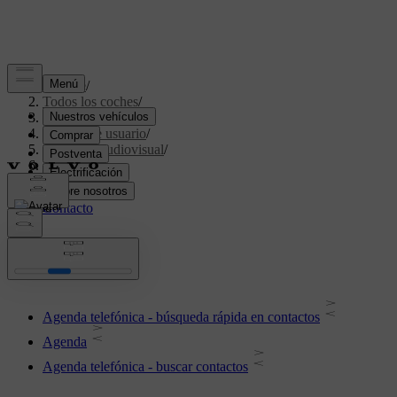
Soporte
/
Todos los coches
/
V70 2016
/
Manual de usuario
/
Sistema audiovisual
/
Agenda
Agenda
Agenda telefónica - búsqueda rápida en contactos
Agenda
Agenda telefónica - buscar contactos