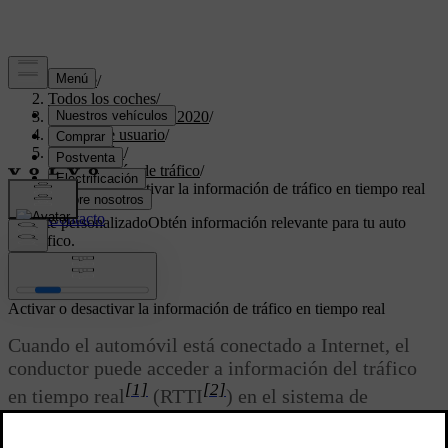
Soporte
/
Todos los coches
/
XC60 Twin Engine 2020
/
Manual de usuario
/
Navegación
/
Información de tráfico
/
Activar o desactivar la información de tráfico en tiempo real
Soporte personalizado
Obtén información relevante para tu auto
específico.
Iniciar sesión
Activar o desactivar la información de tráfico en tiempo real
Cuando el automóvil está conectado a Internet, el
conductor puede acceder a información del tráfico
[1]
[2]
en tiempo real
(RTTI
) en el sistema de
*
navegación
.