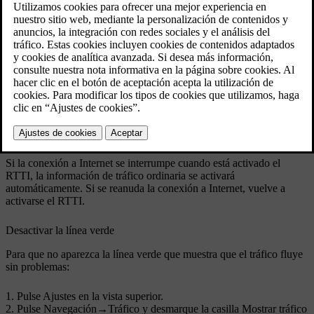
Actualizado 19/03/2020
La RTTI se activa y desactiva de la siguiente manera:
Pulse
Ajustes
en la vista superior de la pantalla central.
Pulse
Navegación
→
Tráfico
.
Seleccione
Información de tráfico en tiempo real
para activar
(sustituye la información de tráfico normal por la RTTI) o
desactivar la RTTI.
Si es la primera vez que se utiliza la RTTI, aparecerá una ventana
emergente con el título
Términos y condiciones
y otra titulada
Compartir datos
.
Si la conexión a Internet se interrumpe cuando está activado el
RTTI, la información de tráfico ordinaria se activará
automáticamente. Si se reanuda la conexión a Internet, vuelve a
activarse el RTTI.
Desactivar la línea verde
Para que no aparezca la línea verde que muestra que el tráfico fluye
sin problemas:
Pulse
Ajustes
en la vista superior.
Pulse
Navegación
→
Tráfico
y desmarque la casilla
Mostrar tráfico