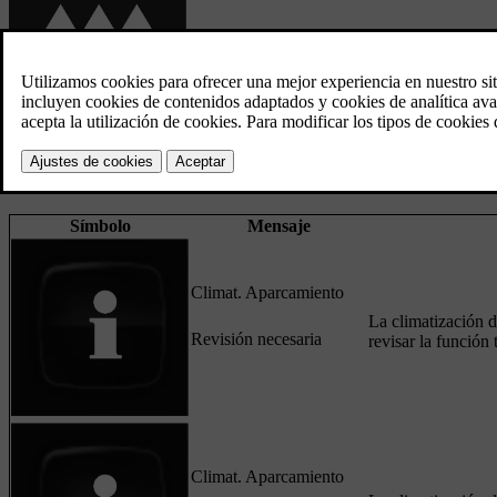
Cuando está activo el calefactor de estacionamiento, se enciende este 
Símbolo
Mensaje
Climat. Aparcamiento
La climatización d
Revisión necesaria
revisar la función
Climat. Aparcamiento