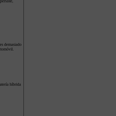
persiste,
 es demasiado
utomóvil.
tería híbrida