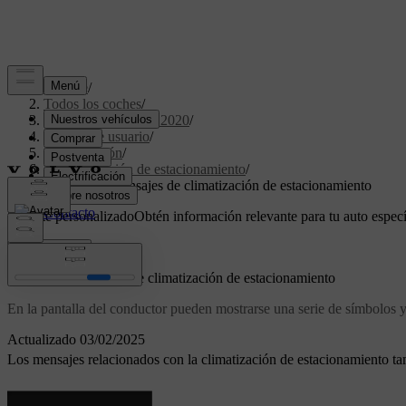
Soporte
/
Todos los coches
/
XC60 Twin Engine 2020
/
Manual de usuario
/
Climatización
/
Climatización de estacionamiento
/
Símbolos y mensajes de climatización de estacionamiento
Soporte personalizado
Obtén información relevante para tu auto especí
Iniciar sesión
Símbolos y mensajes de climatización de estacionamiento
En la pantalla del conductor pueden mostrarse una serie de símbolos y
Actualizado 03/02/2025
Los mensajes relacionados con la climatización de estacionamiento t