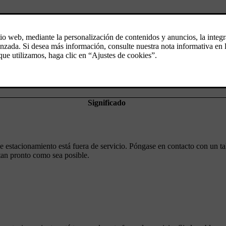
[1]
símbolo en la pantalla del conductor
.
Significado
e estacionamiento está fuera de servicio. Póngase en contacto con un ta
 tan pronto como sea posible.