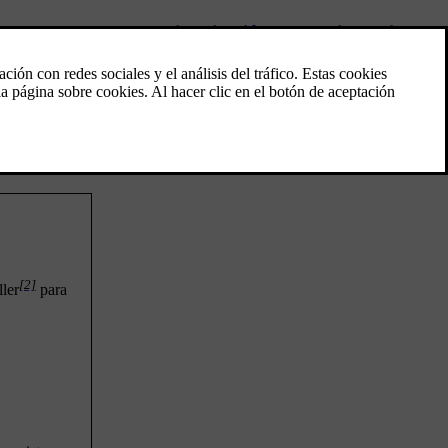
Climatización de estacionamiento
Climatización de estacionamiento es un
nombre que agrupa distintas funciones que
mejoran la climatización del habitáculo
cuando el automóvil está aparcado, por
ejemplo, el preacondicionamiento.
[2]
ller
para