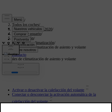
Soporte
/
Todos los coches
/
XC60 Twin Engine 2020
/
Manual de usuario
/
Climatización
/
Mandos de climatización
/
Controles de climatización de asiento y volante
Controles de climatización de asiento y volante
Activar o desactivar la calefacción del volante
Conectar o desconectar la activación automática de la
calefacción del volante
Activar o desactivar la calefacción del asiento trasero