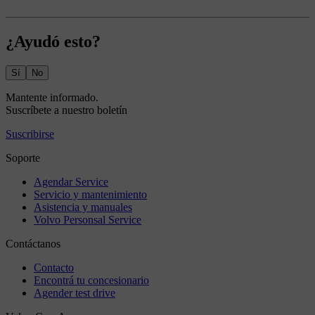
¿Ayudó esto?
Sí
No