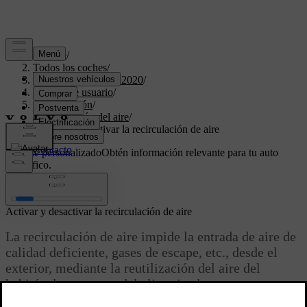
Soporte
/
Todos los coches
/
XC60 Twin Engine 2020
/
Manual de usuario
/
Climatización
/
Distribución del aire
/
Activar y desactivar la recirculación de aire
Soporte personalizado
Obtén información relevante para tu auto
específico.
Iniciar sesión
Activar y desactivar la recirculación de aire
La recirculación de aire impide la entrada de aire de
calidad deficiente, gases de escape, etc., desde el
exterior, mediante la reutilización del aire del
habitáculo por parte del climatizador.