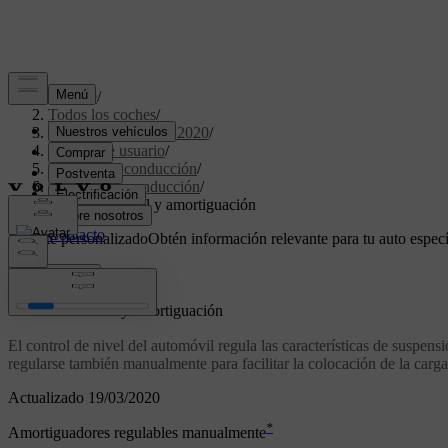
Soporte
/
Todos los coches
/
XC60 Twin Engine 2020
/
Manual de usuario
/
Arranque y conducción
/
Modos de conducción
/
Control de nivel y amortiguación
Soporte personalizado
Obtén información relevante para tu auto especí
Iniciar sesión
*
Control de nivel
y amortiguación
El control de nivel del automóvil regula las características de suspen
regularse también manualmente para facilitar la colocación de la carga
Actualizado 19/03/2020
*
Amortiguadores regulables manualmente