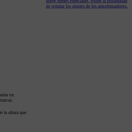
sobre firmes especiales, existe la posibilidad
de regular los ajustes de los amortiguadores.
ariar en
rancar.
e la altura que