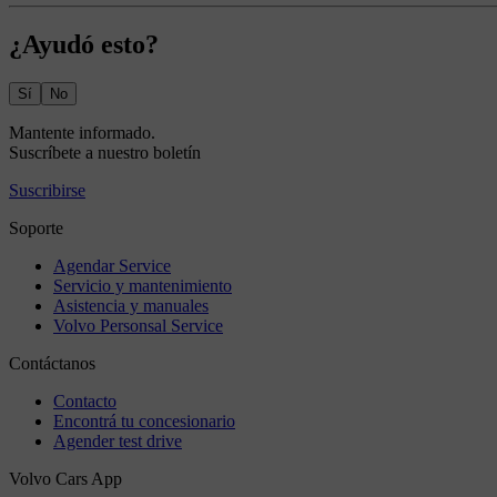
¿Ayudó esto?
Sí
No