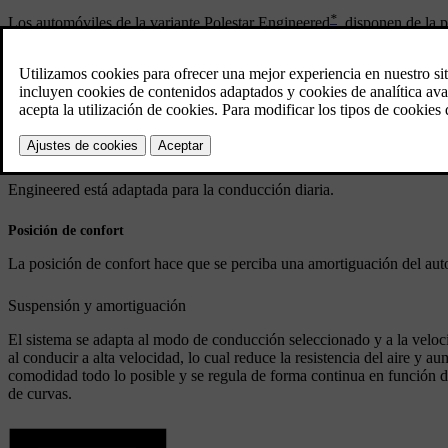
*
Los automóviles de la variante Polestar Engineered
, disponen de la 
recomendadas: posición de rendimiento, engineered y posición de con
Posición de rendimiento
La posición de rendimiento hace que se perciba una amortiguación de
Engineered, factory setting
Engineered está adaptada para la conducción diaria.
Posición de confort
La posición de confort hace que se perciba una amortiguación del au
Suspensión y amortiguación
El sistema se adapta al modo de conducción seleccionado y a la velocid
al conducir a alta velocidad, lo cual reduce la resistencia del aire y 
comodidad todo lo posible y se regula de forma continua en función de l
de curvas.