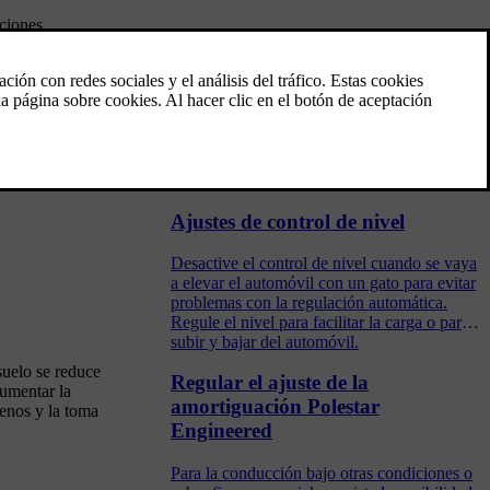
iciones
Modos de conducción
La selección del modo de conducción afecta
a las características de conducción para
mejorar la sensación al volante y facilitar la
conducción en situaciones especiales.
Ajustes de control de nivel
Desactive el control de nivel cuando se vaya
a elevar el automóvil con un gato para evitar
problemas con la regulación automática.
Regule el nivel para facilitar la carga o para
subir y bajar del automóvil.
suelo se reduce
Regular el ajuste de la
aumentar la
amortiguación Polestar
renos y la toma
Engineered
Para la conducción bajo otras condiciones o