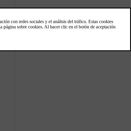
Activar o desactivar el freno de
estacionamiento
Utilice el freno de estacionamiento para
impedir que el vehículo se ponga en
movimiento.