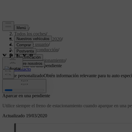
Soporte
/
Todos los coches
/
XC60 Twin Engine 2020
/
Manual de usuario
/
Arranque y conducción
/
Frenos
/
Freno de estacionamiento
/
Aparcar en una pendiente
Soporte personalizado
Obtén información relevante para tu auto especí
Iniciar sesión
Aparcar en una pendiente
Utilice siempre el freno de estacionamiento cuando aparque en una pe
Actualizado 19/03/2020