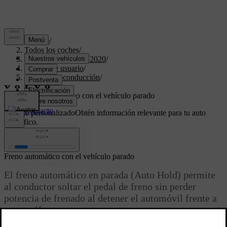
Soporte
/
Todos los coches
/
XC60 Twin Engine 2020
/
Manual de usuario
/
Arranque y conducción
/
Frenos
/
Freno automático con el vehículo parado
Soporte personalizado
Obtén información relevante para tu auto
específico.
Iniciar sesión
Freno automático con el vehículo parado
El freno automático en parada (Auto Hold) permite
al conductor soltar el pedal de freno sin perder
potencia de frenado al detener el automóvil frente a
un semáforo o en un cruce.