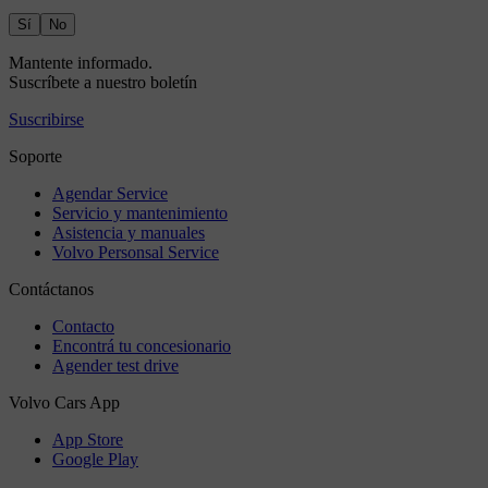
Sí
No