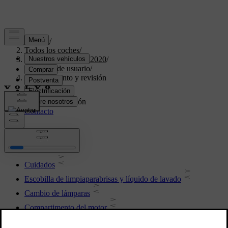
Soporte
/
Todos los coches
/
XC60 Twin Engine 2020
/
Manual de usuario
/
Mantenimiento y revisión
Mantenimiento y revisión
Cuidados
Escobilla de limpiaparabrisas y líquido de lavado
Cambio de lámparas
Compartimento del motor
Herramientas y accesorios