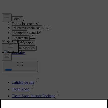
Soporte
/
Todos los coches
/
XC60 Twin Engine 2020
/
Manual de usuario
/
Climatización
/
Calidad de aire
Calidad de aire
Calidad de aire
Clean Zone
Clean Zone Interior Package
Interior Air Quality System