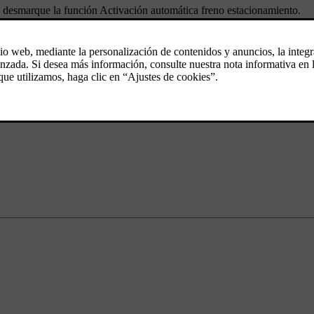
 desmarque la función
Activación automática freno estacionamiento
.