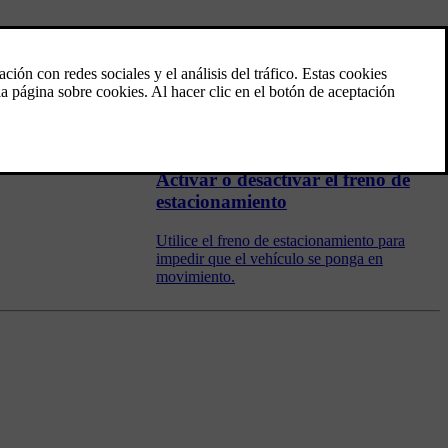
Freno de estacionamiento
El freno de estacionamiento impide que el
vehículo se ponga en movimiento
bloqueando mecánicamente dos ruedas.
Activar o desactivar el freno de
estacionamiento
Utilice el freno de estacionamiento para
impedir que el vehículo se ponga en
movimiento.