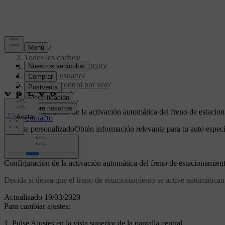
Soporte
/
Todos los coches
/
XC60 Twin Engine 2020
/
Manual de usuario
/
Pantallas y control por voz
/
Pantalla central
/
Configuración
/
Configuración de la activación automática del freno de estacio
Soporte personalizado
Obtén información relevante para tu auto especí
Iniciar sesión
Configuración de la activación automática del freno de estacionamien
Decida si desea que el freno de estacionamiento se active automáticam
Actualizado 19/03/2020
Para cambiar ajustes:
Pulse
Ajustes
en la vista superior de la pantalla central.