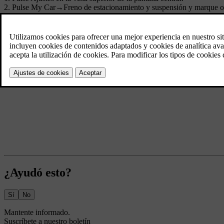
Pulse
My Car
→
Freno de estacionamiento y suspensión
y marque o
¿Ayudó esto?
Sí
No