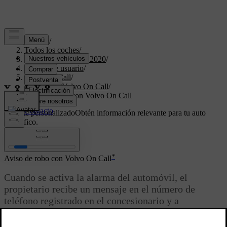
Soporte
/
Todos los coches
/
XC60 Twin Engine 2020
/
Manual de usuario
/
Volvo On Call
/
Servicios Volvo On Call
/
Aviso de robo con Volvo On Call
Soporte personalizado
Obtén información relevante para tu auto
específico.
Iniciar sesión
*
Aviso de robo con Volvo On Call
Cuando se activa la alarma del automóvil, el
propietario recibe un mensaje en el número de
teléfono registrado en el concesionario y a
continuación un aviso automático en la aplicación
[1]
Volvo Cars.