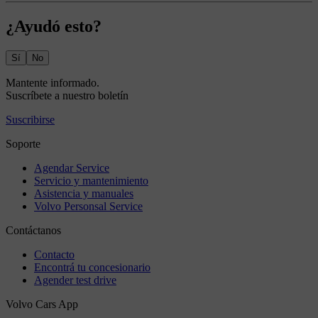
¿Ayudó esto?
Sí
No