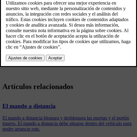
Actualizado 03/02/2025
Si desconoce la ubicación de su vehículo, le aconsejamos que se
comunique con el centro de servicio Volvo On Call a través de la
aplicación Volvo Cars. Si se revela que el automóvil está siendo
utilizado por una persona no autorizada, podrá iniciarse su
localización. Entonces se conecta con la policía.
Si la alarma se desconecta con ayuda de la llave, el servicio se
interrumpe.
Artículos relacionados
El mando a distancia
El mando a distancia bloquea y desbloquea las puertas y el portón
trasero. El mando a distancia debe situarse dentro del vehículo para
poder arrancar este.