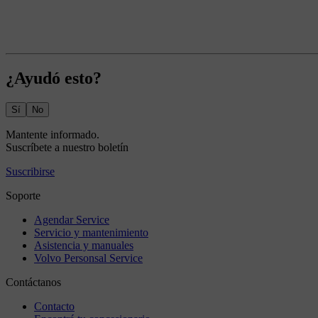
¿Ayudó esto?
Sí
No