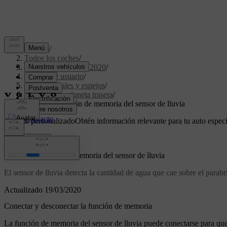
Soporte
/
Todos los coches
/
XC60 Twin Engine 2020
/
Manual de usuario
/
Lunas, cristales y espejos
/
Parabrisas y luneta trasera
/
Utilizar la función de memoria del sensor de lluvia
Soporte personalizado
Obtén información relevante para tu auto especí
Iniciar sesión
Utilizar la función de memoria del sensor de lluvia
El sensor de lluvia detecta la cantidad de agua que cae sobre el para
Actualizado 19/03/2020
Conectar y desconectar la función de memoria
La función de memoria del sensor de lluvia puede conectarse para que 