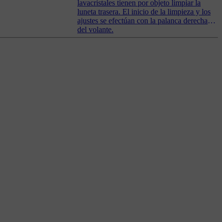
lavacristales tienen por objeto limpiar la
luneta trasera. El inicio de la limpieza y los
ajustes se efectúan con la palanca derecha
del volante.