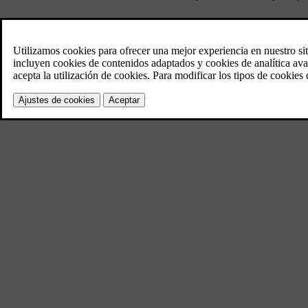
Pulse
Ajustes
en la vista superior de la pantalla central.
Pulse
My Car
→
Limpiaparabrisas
.
Seleccione
Memoria sensor de lluvia
para conectar y desconectar l