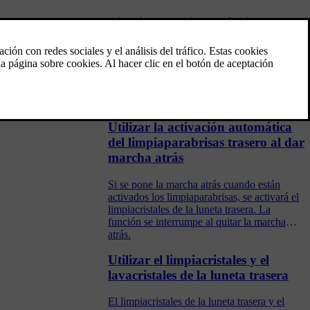
Limpiaparabrisas y líquido de
lavado
Los limpiaparabrisas junto con el líquido de
lavado tienen por objeto mejorar la
visibilidad y la luminosidad de los faros.
Utilizar la activación automática
del limpiaparabrisas trasero al dar
marcha atrás
Si se pone la marcha atrás cuando están
activados los limpiaparabrisas, se activará el
limpiacristales de la luneta trasera. La
función se interrumpe al quitar la marcha
atrás.
Utilizar el limpiacristales y el
lavacristales de la luneta trasera
El limpiacristales de la luneta trasera y el