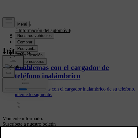
Soporte
/
Información del automóvil
/
Interior
Interior
Problemas con el cargador de
teléfono inalámbrico
Si tiene problemas con el cargador inalámbrico de su teléfono,
intente lo siguiente.