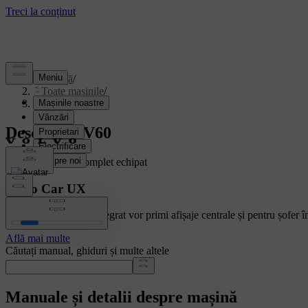
Asistență
/
Toate mașinile
/
V60 2025
Descoperă V60
Arătând un V60 complet echipat
Volvo Car UX
Mașinile cu Google integrat vor primi afișaje centrale și pentru șofer î
Află mai multe
Căutați manual, ghiduri și multe altele
Manuale și detalii despre mașină