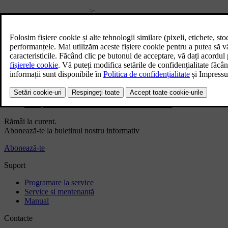
Manual de utilizare
Software auto
Interiorul
Exterior
Informații de reglementare
Descărcați aplicația
Vedeți cele mai recente actualizări de software