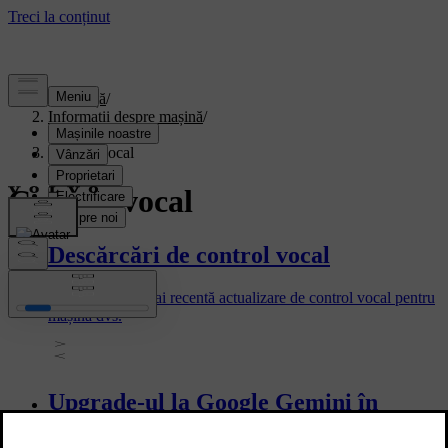
Asistență
/
Informații despre mașină
/
Software auto
/
Control vocal
Control vocal
Descărcări de control vocal
Descărcați cea mai recentă actualizare de control vocal pentru
mașina dvs.
Upgrade-ul la Google Gemini în
mașina dvs