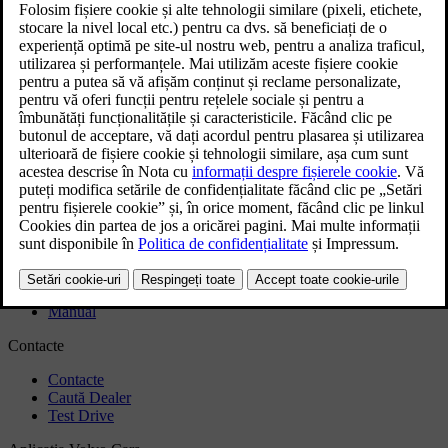
Google Gemini este în curs de introducere treptată pe mașinile
Volvo Cars sub forma unui upgrade opțional pentru Google
Assistant. Când această funcție va fi disponibilă pentru Contul
Google, veți putea să vă înscrieți pentru a începe să le folosiți.