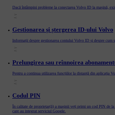
Dacă întâmpini probleme la conectarea Volvo ID la mașină, exist
Gestionarea și ștergerea ID-ului Volvo
Informații despre gestionarea contului Volvo ID și despre cum să 
Prelungirea sau reînnoirea abonamentul
Pentru a continua utilizarea funcțiilor la distanță din aplicația 
Codul PIN
În calitate de proprietar(ă) a mașinii veți primi un cod PIN de l
care au integrat serviciul Google.