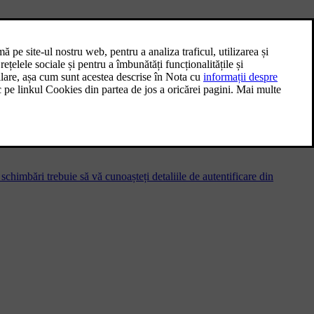
 cât și de către noul proprietar.
chimbări trebuie să vă cunoașteți detaliile de autentificare din