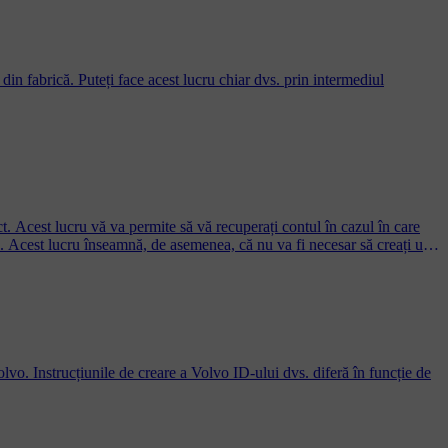
 din fabrică. Puteți face acest lucru chiar dvs. prin intermediul
t. Acest lucru vă va permite să vă recuperați contul în cazul în care
ID. Acest lucru înseamnă, de asemenea, că nu va fi necesar să creați un
lvo. Instrucțiunile de creare a Volvo ID-ului dvs. diferă în funcție de