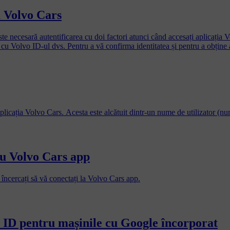
a Volvo Cars
este necesară autentificarea cu doi factori atunci când accesați aplicația
cu Volvo ID-ul dvs. Pentru a vă confirma identitatea și pentru a obține a
aplicația Volvo Cars. Acesta este alcătuit dintr-un nume de utilizator (nu
u Volvo Cars app
 încercați să vă conectați la Volvo Cars app.
o ID pentru mașinile cu Google încorporat