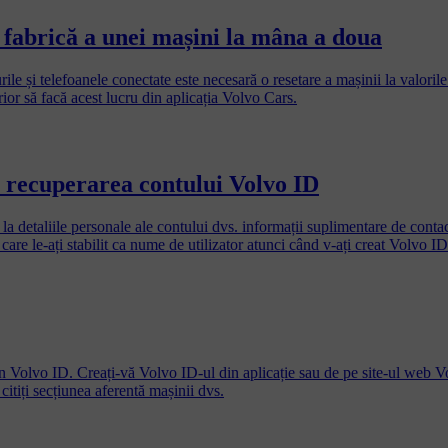
n fabrică a unei mașini la mâna a doua
rile și telefoanele conectate este necesară o resetare a mașinii la valorile
erior să facă acest lucru din aplicația Volvo Cars.
u recuperarea contului Volvo ID
a detaliile personale ale contului dvs. informații suplimentare de contac
 care le-ați stabilit ca nume de utilizator atunci când v-ați creat Volvo 
ați uitat-o.
n Volvo ID. Creați-vă Volvo ID-ul din aplicație sau de pe site-ul web Vo
citiți secțiunea aferentă mașinii dvs.