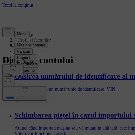
Asistență
/
Profil și facturări
/
Detaliile contului
Detaliile contului
Găsirea numărului de identificare al m
Toate mașinile au un număr unic de identificare, VIN.
Schimbarea pieței în cazul importului 
Atunci când importați mașina sau vă mutați în altă țară, este imp
Volvo vor funcționa corect.