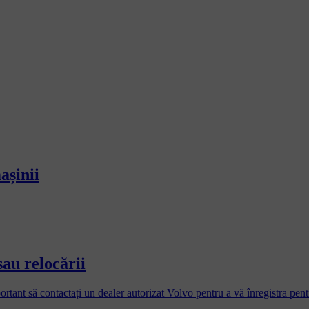
așinii
sau relocării
ortant să contactați un dealer autorizat Volvo pentru a vă înregistra pent