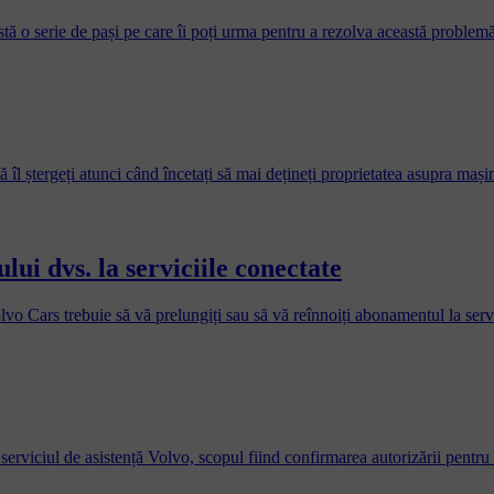
ă o serie de pași pe care îi poți urma pentru a rezolva această problemă
îl ștergeți atunci când încetați să mai dețineți proprietatea asupra mașin
ui dvs. la serviciile conectate
Volvo Cars trebuie să vă prelungiți sau să vă reînnoiți abonamentul la serv
a serviciul de asistență Volvo, scopul fiind confirmarea autorizării pentr