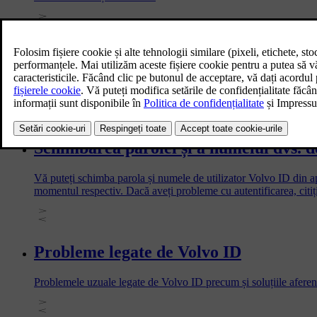
Schimbarea proprietarului utilizând se
În cazul schimbării proprietarului utilizând serviciile conectate, e
Schimbarea parolei și a numelui dvs. d
Vă puteți schimba parola și numele de utilizator Volvo ID din ap
momentul respectiv. Dacă aveți probleme cu autentificarea, citi
Probleme legate de Volvo ID
Problemele uzuale legate de Volvo ID precum și soluțiile aferent