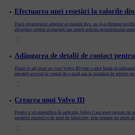
Efectuarea unei resetări la valorile di
Dacă proprietarul anterior al mașinii dvs. nu și-a eliminat profilu
afișajului central al mașinii sau puteți solicita proprietarului ant
Adăugarea de detalii de contact pentr
După ce ați creat un cont Volvo ID este o idee bună să adăugați l
pierdeți accesul la contul de e-mail sau la numărul de telefon pe
nou cont Volvo ID și că veți putea reseta cu ușurință parola dacă 
Crearea unui Volvo ID
Pentru a vă autentifica în aplicația Volvo Cars aveți nevoie de u
modelul mașinii și de anul de fabricație, prin urmare nu uitați să 