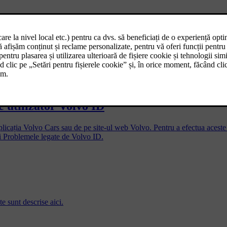
rviciile conectate
xistă anumiți pași care trebuie parcurși atât de către proprietarul anterior
e utilizator Volvo ID
licația Volvo Cars sau de pe site-ul web Volvo. Pentru a efectua aceste s
ți Problemele legate de Volvo ID.
e sunt descrise aici.