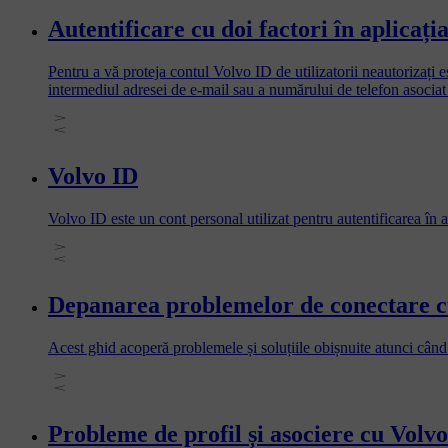
Autentificare cu doi factori în aplicați
Pentru a vă proteja contul Volvo ID de utilizatorii neautorizați 
intermediul adresei de e-mail sau a numărului de telefon asociat 
Volvo ID
Volvo ID este un cont personal utilizat pentru autentificarea în 
Depanarea problemelor de conectare c
Acest ghid acoperă problemele și soluțiile obișnuite atunci când
Probleme de profil și asociere cu Volv