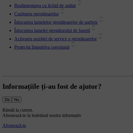
Realimentarea cu lichid de spălat
Curățarea ștergătoarelor
Înlocuirea lamelelor ștergătoarelor de parbriz
Înlocuirea lamelei ștergătorului de lunetă
Activarea poziției de service a ștergătoarelor
Protecția împotriva coroziunii
Informațiile ți-au fost de ajutor?
Da
Nu