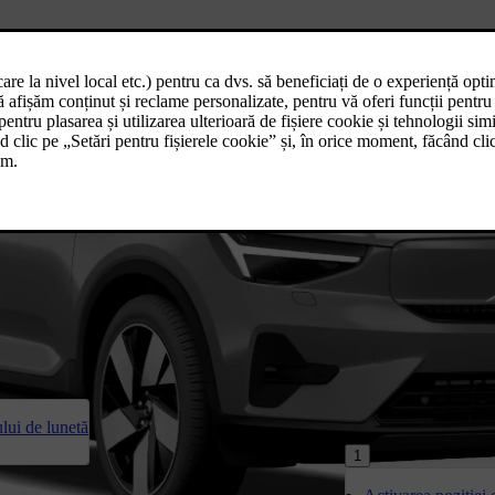
ului de lunetă
1