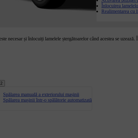
Activarea poziției 
Înlocuirea lamelelo
Realimentarea cu l
ste necesar și înlocuiți lamelele ștergătoarelor când acestea se uzează. Î
2
Spălarea manuală a exteriorului mașinii
Spălarea mașinii într-o spălătorie automatizată