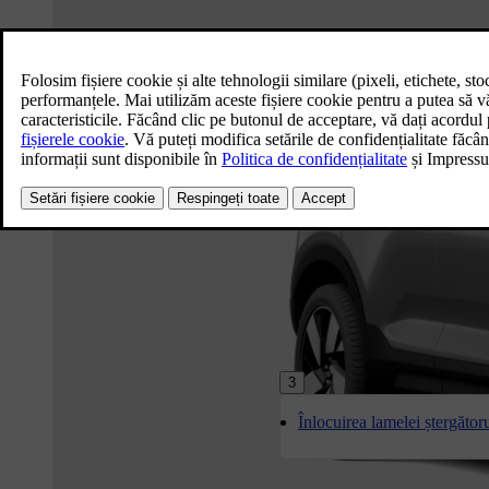
3
Înlocuirea lamelei ștergător