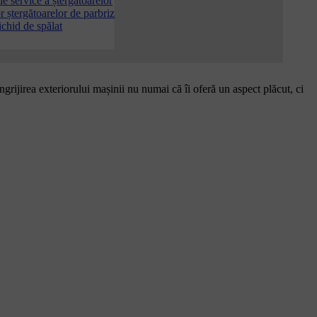
de service a ștergătoarelor
r ștergătoarelor de parbriz
ichid de spălat
ngrijirea exteriorului mașinii nu numai că îi oferă un aspect plăcut, ci