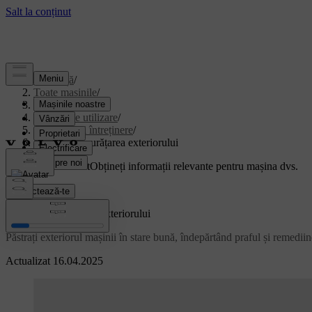
Asistență
/
Toate mașinile
/
EX40 2026
/
Manual de utilizare
/
Îngrijire și întreținere
/
Îngrijirea și curățarea exteriorului
Suport personalizat
Obțineți informații relevante pentru mașina dvs.
Conectează-te
Îngrijirea și curățarea exteriorului
Păstrați exteriorul mașinii în stare bună, îndepărtând praful și remediin
Actualizat 16.04.2025