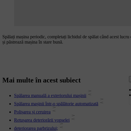
Spălați mașina periodic, completați lichidul de spălat când acest lucru e
și păstrează mașina în stare bună.
Mai multe în acest subiect
Spălarea manuală a exteriorului mașinii
Spălarea mașinii într-o spălătorie automatizată
Polișarea și ceruirea
Retușarea deteriorării vopselei
deteriorarea parbrizului;