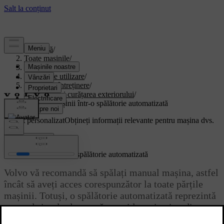
Asistență
/
Toate mașinile
/
EX40 2026
/
Manual de utilizare
/
Îngrijire și întreținere
/
Îngrijirea și curățarea exteriorului
/
Spălarea mașinii într-o spălătorie automatizată
Suport personalizat
Obțineți informații relevante pentru mașina dvs.
Conectează-te
Spălarea mașinii într-o spălătorie automatizată
Volvo vă recomandă să spălați manual mașina, astfel
încât să aveți acces corespunzător la toate părțile
mașinii. Totuși, o spălătorie automatizată reprezintă
un mod simplu de a curăța rapid mașina imediat ce
se murdărește.