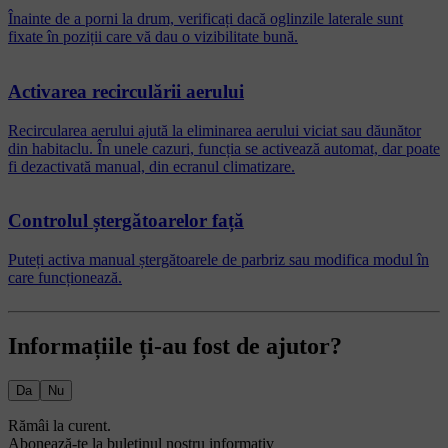
Înainte de a porni la drum, verificați dacă oglinzile laterale sunt
fixate în poziții care vă dau o vizibilitate bună.
Activarea recirculării aerului
Recircularea aerului ajută la eliminarea aerului viciat sau dăunător
din habitaclu. În unele cazuri, funcția se activează automat, dar poate
fi dezactivată manual, din ecranul climatizare.
Controlul ștergătoarelor față
Puteți activa manual ștergătoarele de parbriz sau modifica modul în
care funcționează.
Informațiile ți-au fost de ajutor?
Da
Nu