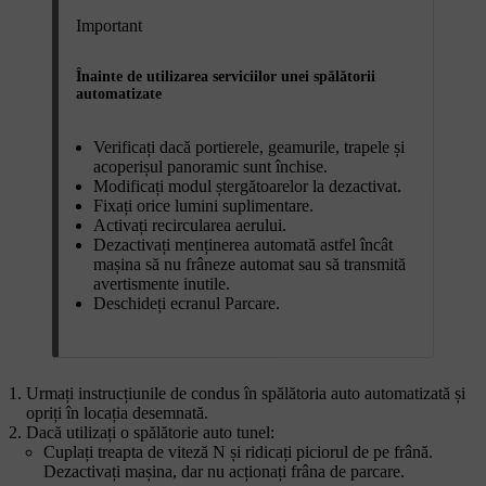
Important
Înainte de utilizarea serviciilor unei spălătorii
automatizate
Verificați dacă portierele, geamurile, trapele și
acoperișul panoramic sunt închise.
Modificați modul ștergătoarelor la dezactivat.
Fixați orice lumini suplimentare.
Activați recircularea aerului.
Dezactivați menținerea automată astfel încât
mașina să nu frâneze automat sau să transmită
avertismente inutile.
Deschideți ecranul Parcare.
Urmați instrucțiunile de condus în spălătoria auto automatizată și
opriți în locația desemnată.
Dacă utilizați o spălătorie auto tunel:
Cuplați treapta de viteză N și ridicați piciorul de pe frână.
Dezactivați mașina, dar nu acționați frâna de parcare.