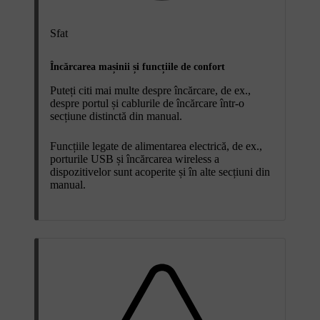
Sfat
Încărcarea mașinii și funcțiile de confort
Puteți citi mai multe despre încărcare, de ex.,
despre portul și cablurile de încărcare într-o
secțiune distinctă din manual.
Funcțiile legate de alimentarea electrică, de ex.,
porturile USB și încărcarea wireless a
dispozitivelor sunt acoperite și în alte secțiuni din
manual.