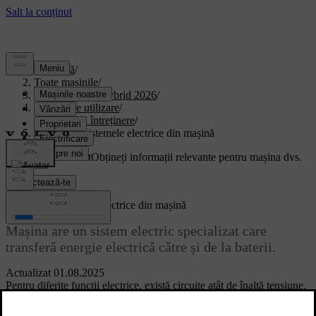
Asistență
/
Toate mașinile
/
XC90 Plug-in Hybrid 2026
/
Manual de utilizare
/
Îngrijire și întreținere
/
Bateriile și sistemele electrice din mașină
Suport personalizat
Obțineți informații relevante pentru mașina dvs.
Conectează-te
Bateriile și sistemele electrice din mașină
Mașina are un sistem electric specializat care
transferă energie electrică către și de la baterii.
Actualizat 01.08.2025
Pentru diferite funcții electrice, există circuite atât de înaltă tensiune,
cât și de joasă tensiune.