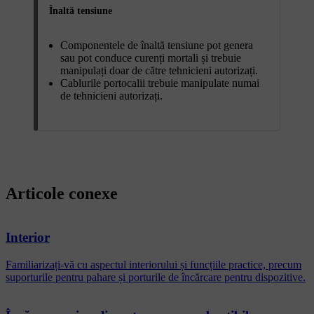
Înaltă tensiune
Componentele de înaltă tensiune pot genera
sau pot conduce curenți mortali și trebuie
manipulați doar de către tehnicieni autorizați.
Cablurile portocalii trebuie manipulate numai
de tehnicieni autorizați.
Articole conexe
Interior
Familiarizați-vă cu aspectul interiorului și funcțiile practice, precum
suporturile pentru pahare și porturile de încărcare pentru dispozitive.