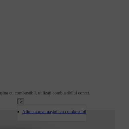
șina cu combustibil, utilizați combustibilul corect.
5
Alimentarea mașinii cu combustibil