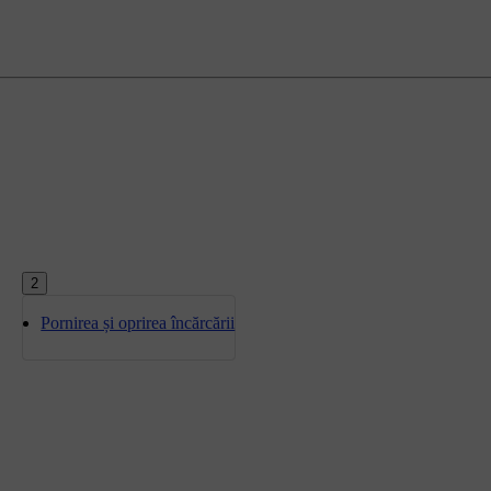
2
Pornirea și oprirea încărcării