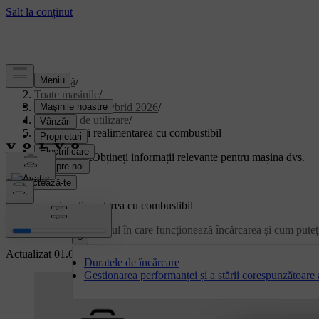
Asistență
/
Toate mașinile
/
XC90 Plug-in Hybrid 2026
/
Manual de utilizare
/
Încărcarea și realimentarea cu combustibil
Suport personalizat
Obțineți informații relevante pentru mașina dvs.
Conectează-te
Încărcarea și realimentarea cu combustibil
Familiarizați-vă cu modul în care funcționează încărcarea și cum puteți 
3
Actualizat 01.08.2025
Duratele de încărcare
Gestionarea performanței și a stării corespunzătoare a