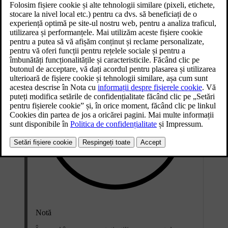
recomandăm utilizarea periodică a unei prize domestice; aceasta este
potrivită numai pentru încărcarea ocazională.
Notă