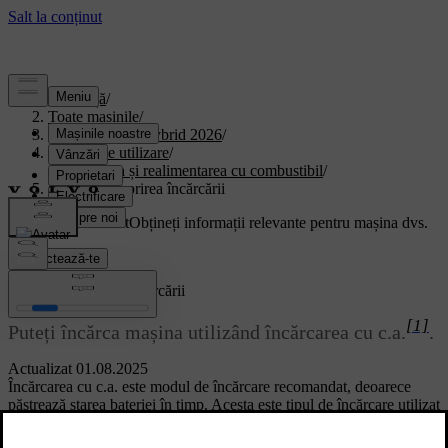
Asistență
/
Toate mașinile
/
XC90 Plug-in Hybrid 2026
/
Manual de utilizare
/
Încărcarea și realimentarea cu combustibil
/
Pornirea și oprirea încărcării
Suport personalizat
Obțineți informații relevante pentru mașina dvs.
Conectează-te
Pornirea și oprirea încărcării
[1]
Puteți încărca mașina utilizând încărcarea cu c.a.
.
Actualizat 01.08.2025
Încărcarea cu c.a. este modul de încărcare recomandat, deoarece
păstrează starea bateriei în timp. Acesta este tipul de încărcare utilizat
la încărcarea de la o stație de încărcare, de la un punct de încărcare
domestic sau de la o priză normală, domestică. Cu toate acestea, nu