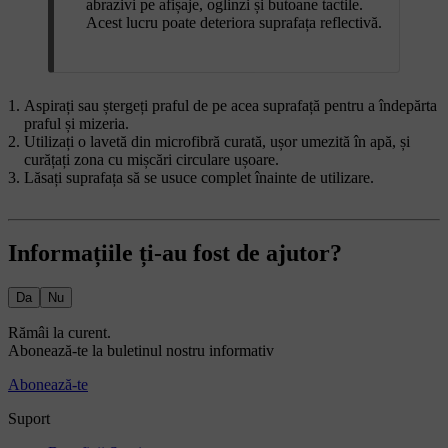
abrazivi pe afișaje, oglinzi și butoane tactile.
Acest lucru poate deteriora suprafața reflectivă.
Aspirați sau ștergeți praful de pe acea suprafață pentru a îndepărta
praful și mizeria.
Utilizați o lavetă din microfibră curată, ușor umezită în apă, și
curățați zona cu mișcări circulare ușoare.
Lăsați suprafața să se usuce complet înainte de utilizare.
Informațiile ți-au fost de ajutor?
Da
Nu