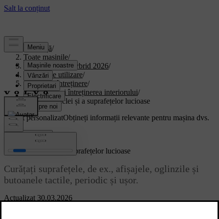
Asistență
/
Toate mașinile
/
XC90 Plug-in Hybrid 2026
/
Manual de utilizare
/
Îngrijire și întreținere
/
Curățarea și întreținerea interiorului
/
Curățarea sticlei și a suprafețelor lucioase
Suport personalizat
Obțineți informații relevante pentru mașina dvs.
Conectează-te
Curățarea sticlei și a suprafețelor lucioase
Curățați suprafețele, de ex., afișajele, oglinzile și
butoanele tactile, periodic și ușor.
Actualizat 30.03.2026