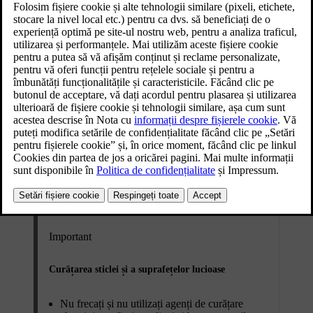
Important
Curățarea sticlei și a suprafețelor lucioase
Nu frecați și nu utilizați agenți de curățare