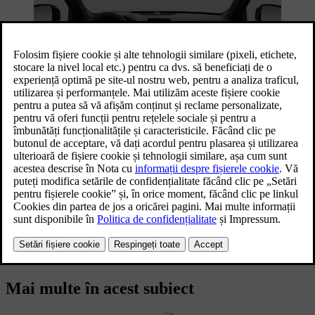
Pentru a păstra mașina curată, utilizați spațiile de depozitare din
habitaclu și suporturile pentru pahare. Îndepărtați petele și mizeria
imediat ce le observați pentru a evita pătarea permanentă.
În cazul în care există pete de mizerie greu de îndepărtat sau dacă nu
obțineți rezultatul dorit la curățarea mașinii, contactați Asistența
Volvo pentru asistență.
Mai multe în acest subiect