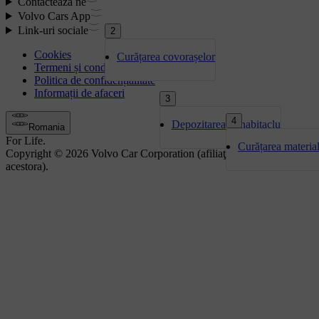
2
Curățarea covorașelor
3
4
Depozitarea în habitaclu
Curățarea material