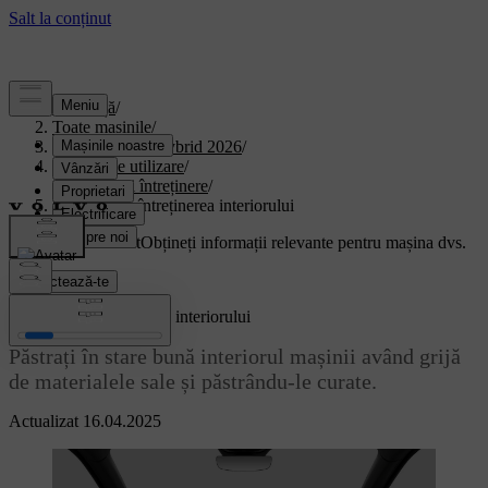
Asistență
/
Toate mașinile
/
XC90 Plug-in Hybrid 2026
/
Manual de utilizare
/
Îngrijire și întreținere
/
Curățarea și întreținerea interiorului
Suport personalizat
Obțineți informații relevante pentru mașina dvs.
Conectează-te
Curățarea și întreținerea interiorului
Păstrați în stare bună interiorul mașinii având grijă
de materialele sale și păstrându-le curate.
Actualizat 16.04.2025