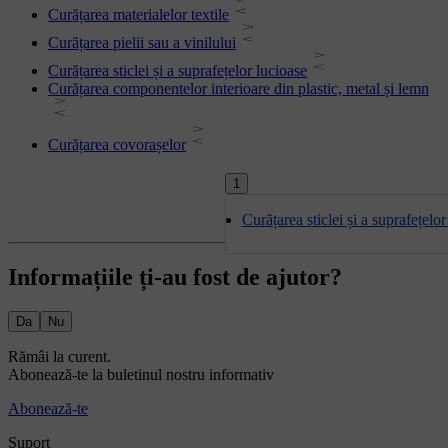
Curățarea materialelor textile
Curățarea pielii sau a vinilului
Curățarea sticlei și a suprafețelor lucioase
Curățarea componentelor interioare din plastic, metal și lemn
Curățarea covorașelor
1
Curățarea sticlei și a suprafețelor
Informațiile ți-au fost de ajutor?
Da
Nu