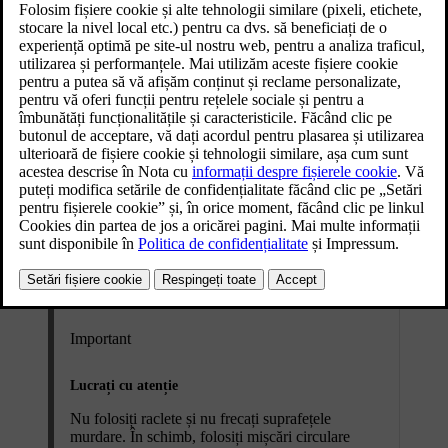
Important
Lucrați cu atenție
Nu folosiți raclete și nu frecați suprafețele
murdare. În schimb, folosiți mișcări circulare