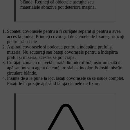
blânde. Rețineți că obiectele ascuțite sau
materialele abrazive pot deteriora mașina.
Scoateți covorașele pentru a fi curățate separat și pentru a avea
acces la podea. Prindeți covorașul de clemele de fixare și ridicați
pentru a-l scoate.
Aspirați covorașele și podeaua pentru a îndepărta praful și
mizeria. Nu scuturați sau bateți covorașele pentru a îndepărta
praful și mizeria, acestea se pot crăpa.
Curățați zona cu o lavetă curată din microfibră, ușor umezită în
apă sau într-un agent de curățare slab și incolor. Folosiți mișcări
circulare blânde.
Înainte de a le pune la loc, lăsați covorașele să se usuce complet.
Fixați-le în poziție apăsând lângă clemele de fixare.