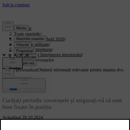
Asistență
/
Toate mașinile
/
XC90 Plug-in Hybrid 2026
/
Manual de utilizare
/
Îngrijire și întreținere
/
Curățarea și întreținerea interiorului
/
Curățarea covorașelor
Suport personalizat
Obțineți informații relevante pentru mașina dvs.
Conectează-te
Curățarea covorașelor
Curățați periodic covorașele și asigurați-vă că sunt
bine fixate în poziție.
Actualizat 28.10.2024