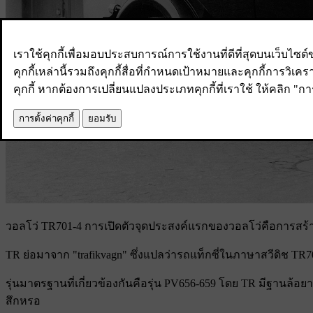
วอลโว่ TR701-4
การเปิดตัวจุดประสงค์แรกของวอลโว่คือการสร้างร
TR ย่อมาจาก "trafikvagn" ซึ่งแปลว่ารถแท็กซี่ในภาษาสวีดิช TR701
รุ่นมาตรฐานที่เกี่ยวข้องกันคือรุ่น PV656-659 โดย TR มีฐานล้อยาว
สึกหรอ