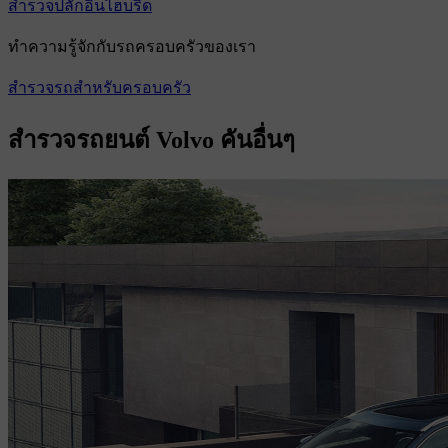
สำรวจปลั๊กอินไฮบริด
ทําความรู้จักกับรถครอบครัวของเรา
สํารวจรถสําหรับครอบครัว
สํารวจรถยนต์ Volvo คันอื่นๆ